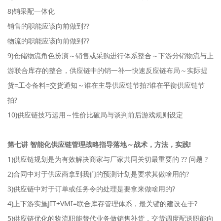
8)销采配一体化
销售的职能应该向前做到??
物流的职能应该向前做到??
9)仓储物流角色扮演～销售或采购进行体系整合～下游分销物流与上
游联合库存的整合，供应链中的销一补一快速反应链布局～实际提
货=工令备料=交货通知～谁在主导供应链节拍?谁在平衡供应链节
拍?
10)供应链技巧运用～性价比破局与谈判前后游戏规则设定
第七讲 智能化供应链管理战略指导落地～战术，方法，实践!
1)供应链规划是为有效解决商家与厂家共同关切最重要的 ?? 问题 ?
2)合同中对于供应商拿到我们的预测计划是要求其做啥用的?
3)供应链中对于订单或任务令的处理是要拿来做啥用的?
4)上下游实施JIT+VMI=联合库存管理体系，最关键的建设在于?
5)供应链优化的物流职能替代业务做销售补货，交货调度配送职能向