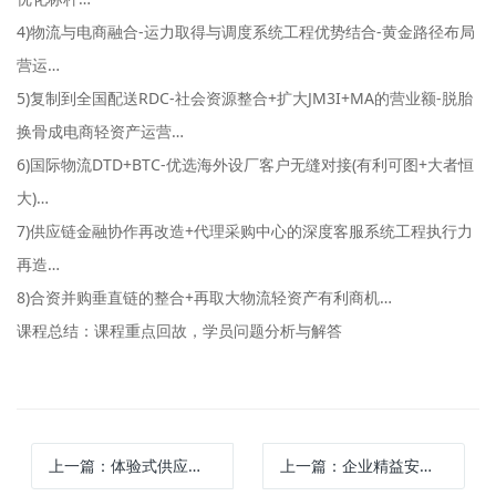
4)物流与电商融合-运力取得与调度系统工程优势结合-黄金路径布局
营运…
5)复制到全国配送RDC-社会资源整合+扩大JM3I+MA的营业额-脱胎
换骨成电商轻资产运营…
6)国际物流DTD+BTC-优选海外设厂客户无缝对接(有利可图+大者恒
大)…
7)供应链金融协作再改造+代理采购中心的深度客服系统工程执行力
再造…
8)合资并购垂直链的整合+再取大物流轻资产有利商机…
课程总结：课程重点回故，学员问题分析与解答
上一篇：
体验式供应链管理沙盘
上一篇：
企业精益安全管理实战训练营