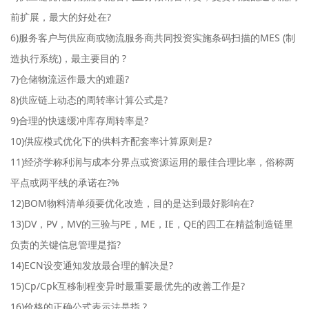
前扩展，最大的好处在?
6)服务客户与供应商或物流服务商共同投资实施条码扫描的MES (制
造执行系统)，最主要目的 ?
7)仓储物流运作最大的难题?
8)供应链上动态的周转率计算公式是?
9)合理的快速缓冲库存周转率是?
10)供应模式优化下的供料齐配套率计算原则是?
11)经济学称利润与成本分界点或资源运用的最佳合理比率，俗称两
平点或两平线的承诺在?%
12)BOM物料清单须要优化改造，目的是达到最好影响在?
13)DV，PV，MV的三验与PE，ME，IE，QE的四工在精益制造链里
负责的关键信息管理是指?
14)ECN设变通知发放最合理的解决是?
15)Cp/Cpk互移制程变异时最重要最优先的改善工作是?
16)价格的正确公式表示法是指 ?