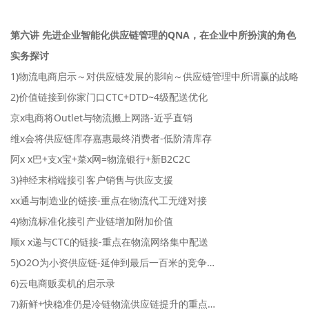
第六讲 先进企业智能化供应链管理的QNA，在企业中所扮演的角色
实务探讨
1)物流电商启示～对供应链发展的影响～供应链管理中所谓赢的战略
2)价值链接到你家门口CTC+DTD~4级配送优化
京x电商将Outlet与物流搬上网路-近乎直销
维x会将供应链库存嘉惠最终消费者-低阶清库存
阿x x巴+支x宝+菜x网=物流银行+新B2C2C
3)神经末梢端接引客户销售与供应支援
xx通与制造业的链接-重点在物流代工无缝对接
4)物流标准化接引产业链增加附加价值
顺x x递与CTC的链接-重点在物流网络集中配送
5)O2O为小资供应链-延伸到最后一百米的竞争…
6)云电商贩卖机的启示录
7)新鲜+快稳准仍是冷链物流供应链提升的重点…