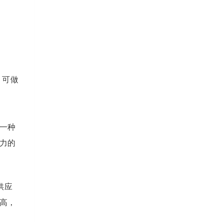
，可做
一种
力的
供应
高，