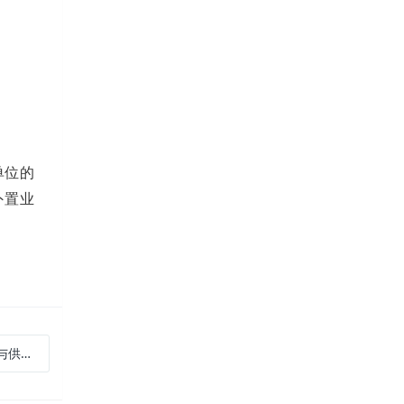
单位的
外置业
的通知