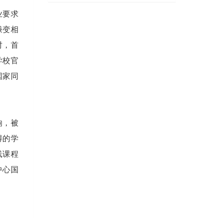
业要求
嫌变相
时，首
学校官
国家同
响，被
得的学
线课程
中心国